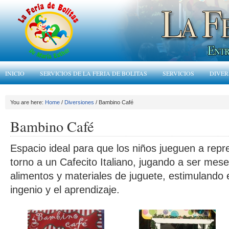
INICIO
SERVICIOS DE LA FERIA DE BOLITAS
SERVICIOS
DIVER
You are here:
Home
/
Diversiones
/ Bambino Café
Bambino Café
Espacio ideal para que los niños jueguen a repr
torno a un Cafecito Italiano, jugando a ser mes
alimentos y materiales de juguete, estimulando en
ingenio y el aprendizaje.